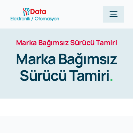
Skip
to
Togg
content
Navig
Marka Bağımsız Sürücü Tamiri
Anasayfa
Marka Bağımsız
Siemens
Sürücü Tamiri
.
Hizmetlerimiz
Kurumsal
Blog Yazılarımız