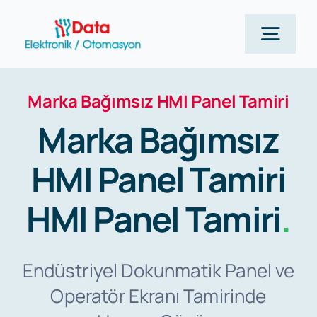
Skip
to
Togg
content
Navig
Marka Bağımsız HMI Panel Tamiri
Anasayfa
Marka Bağımsız
Siemens
HMI Panel Tamiri
Hizmetlerimiz
HMI Panel Tamiri
.
Kurumsal
Endüstriyel Dokunmatik Panel ve
Operatör Ekranı Tamirinde
Blog Yazılarımız