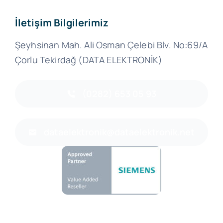
İletişim Bilgilerimiz
Şeyhsinan Mah. Ali Osman Çelebi Blv. No:69/A
Çorlu Tekirdağ (DATA ELEKTRONİK)
(0282) 653 05 93
dataelektronik@dataelektronik.net