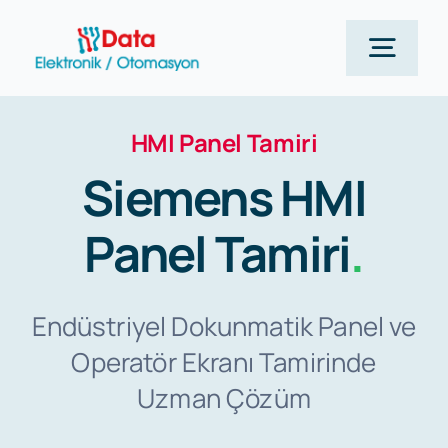
Skip
to
Togg
content
Navig
HMI Panel Tamiri
Anasayfa
Siemens HMI
Siemens
Panel Tamiri
.
Hizmetlerimiz
Endüstriyel Dokunmatik Panel ve
Operatör Ekranı Tamirinde
Kurumsal
Uzman Çözüm
Blog Yazılarımız