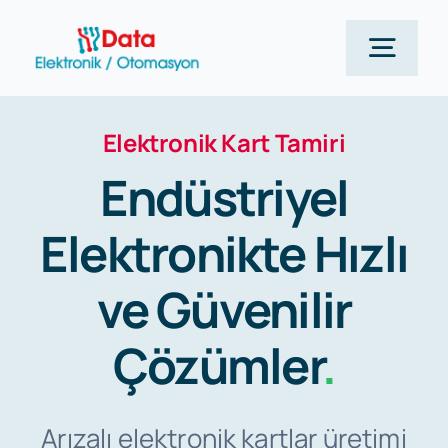
Skip
to
Togg
content
Navig
Elektronik Kart Tamiri
Anasayfa
Endüstriyel
Siemens
Elektronikte Hızlı
Hizmetlerimiz
ve Güvenilir
Çözümler
.
Kurumsal
Blog Yazılarımız
Arızalı elektronik kartlar üretimi