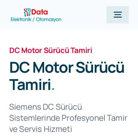
Skip
to
Togg
content
Navig
Anasayfa
DC Motor Sürücü Tamiri
DC Motor Sürücü
Siemens
Tamiri
.
Hizmetlerimiz
Siemens DC Sürücü
Kurumsal
Sistemlerinde Profesyonel Tamir
ve Servis Hizmeti
Blog Yazılarımız