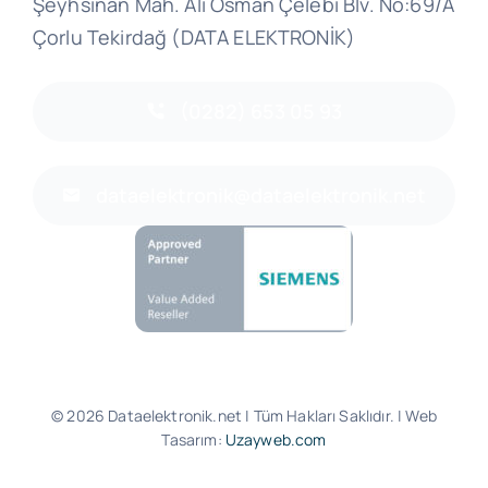
Şeyhsinan Mah. Ali Osman Çelebi Blv. No:69/A
Çorlu Tekirdağ (DATA ELEKTRONİK)
(0282) 653 05 93
dataelektronik@dataelektronik.net
© 2026 Dataelektronik.net | Tüm Hakları Saklıdır. | Web
Tasarım:
Uzayweb.com