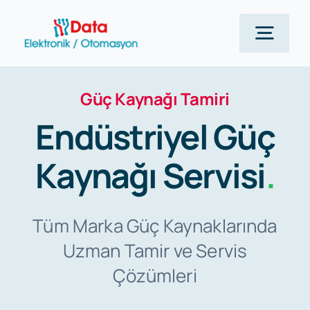
Skip
to
Togg
content
Navig
Güç Kaynağı Tamiri
Anasayfa
Endüstriyel Güç
Siemens
Kaynağı Servisi
.
Hizmetlerimiz
Tüm Marka Güç Kaynaklarında
Uzman Tamir ve Servis
Kurumsal
Çözümleri
Blog Yazılarımız